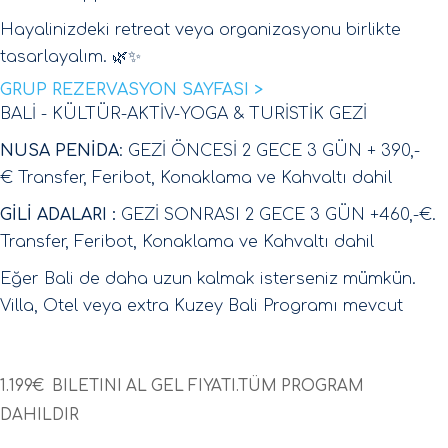
Hayalinizdeki retreat veya organizasyonu birlikte
tasarlayalım. 🌿✨
GRUP REZERVASYON SAYFASI >
BALİ - KÜLTÜR-AKTİV-YOGA & TURİSTİK GEZİ
NUSA PENİDA
: GEZİ ÖNCESİ 2 GECE 3 GÜN + 390,-
€ Transfer, Feribot, Konaklama ve Kahvaltı dahil
GİLİ ADALARI :
GEZİ SONRASI 2 GECE 3 GÜN +460,-€.
Transfer, Feribot, Konaklama ve Kahvaltı dahil
Eğer Bali de daha uzun kalmak isterseniz mümkün.
Villa, Otel veya extra Kuzey Bali Programı mevcut
1.199€ BILETINI AL GEL FIYATI.TÜM PROGRAM
DAHILDIR