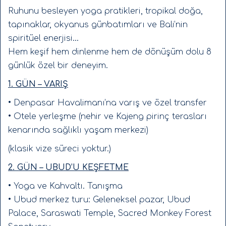
Huzurlu bir Beach Nusa Dua
Ruhunu besleyen yoga pratikleri, tropikal doğa,
Sualtı dünyası büyüleyici: mercan bahçeleri,
tapınaklar, okyanus günbatımları ve Bali’nin
kaplumbağalar, tropik balıklar…
spiritüel enerjisi…
Şnorkelle adeta başka bir dünyaya geçiş.
Hem keşif hem dinlenme hem de dönüşüm dolu 8
günlük özel bir deneyim.
Tüm odalar klimalı, konforlu ve özel banyolu.
1. GÜN – VARIŞ
🧘‍♀️
Günlük Yoga & Spiritüel Deneyim. Mecburiyet
yok, katılım serbesttir
• Denpasar Havalimanı’na varış ve özel transfer
• Otele yerleşme (nehir ve Kajeng pirinç terasları
Günde 1 defa sabah veya akşam yoga pratiği,
kenarında sağlıklı yaşam merkezi)
Meditasyon & nefes
(klasik vize süreci yoktur.)
Ve en önemlisi:
2. GÜN – UBUD’U KEŞFETME
Zihinsel yavaşlama, bedensel arınma, duygusal
açılım.
• Yoga ve Kahvaltı. Tanışma
• Ubud merkez turu: Geleneksel pazar, Ubud
🌺
Bali’nin Özüne Yolculuk
Palace, Saraswati Temple, Sacred Monkey Forest
✨
Mount Agung
ve
Mount Batur
manzaraları