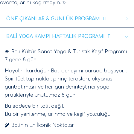
avantajlarını kaçırmayın. ✨
ÖNE ÇIKANLAR & GÜNLÜK PROGRAM
BALİ YOGA KAMPI HAFTALIK PROGRAMI
🌴
BALI KÜLTÜR-SANAT-YOGA & TURİSTİK KEŞİF
Ubud & Nusa Dua | 7 Gece 8 Gün
🌺 Bali Kültür-Sanat-Yoga & Turistik Keşif Programı
Butik & Dönüştürücü Bir Deneyim
7 gece 8 gün
Bali sıradan bir tatil değildir…
Hayalini kurduğun Bali deneyimi burada başlıyor…
Spiritüel tapınaklar, pirinç terasları, okyanus
Bali bir frekanstır.
günbatımları ve her gün derinleştirici yoga
Ve bu yolculuk, sadece gezmek için değil,
pratikleriyle unutulmaz 8 gün.
hatırlamak
için tasarlandı.
Bu sadece bir tatil değil.
✨
Neden Bu Yolculuk Farklı?
Bu bir yenilenme, arınma ve keşif yolculuğu.
Çünkü burada sadece Bali’yi görmezsin…
🌾 Bali’nin En İkonik Noktaları
Bali’yi hissedersin.