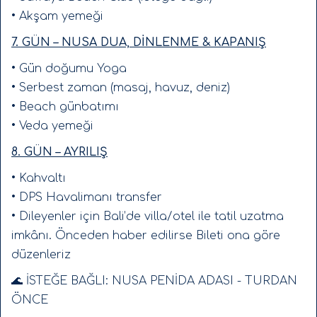
Bu bir deneyim.
• Akşam yemeği
Bu bir dönüşüm alanı.
7. GÜN – NUSA DUA, DİNLENME & KAPANIŞ
Kontenjan sınırlı.
• Gün doğumu Yoga
Butik grup.
• Serbest zaman (masaj, havuz, deniz)
• Beach günbatımı
Gerçek Bali deneyimi.
• Veda yemeği
Hazırsan yerini ayırtalım 🌺✨
8. GÜN – AYRILIŞ
• Kahvaltı
• DPS Havalimanı transfer
• Dileyenler için Bali’de villa/otel ile tatil uzatma
imkânı. Önceden haber edilirse Bileti ona göre
düzenleriz
🌊 İSTEĞE BAĞLI: NUSA PENİDA ADASI - TURDAN
ÖNCE