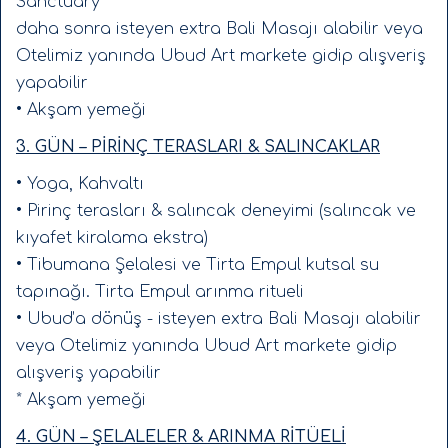
Sanctuary
daha sonra isteyen extra Bali Masajı alabilir veya
✨ Tapınak ziyaretleri & şelaleler
Otelimiz yanında Ubud Art markete gidip alışveriş
✨
Ubud Art Market
yapabilir
✨ Geleneksel Bali dansları –
Saraswati Temple
• Akşam yemeği
veya
Ubud Palace
3. GÜN – PİRİNÇ TERASLARI & SALINCAKLAR
✨
Sacred Monkey Forest Sanctuary
yürüyüşü
• Yoga, Kahvaltı
✨ Handera Kapısı, Ulun Danu Tapınağı, Munduk
• Pirinç terasları & salıncak deneyimi (salıncak ve
Teraslar,
kıyafet kiralama ekstra)
• Tibumana Şelalesi ve Tirta Empul kutsal su
✨ Canggu, Tanah Lot Tapınağı ve Finn Beach
tapınağı. Tirta Empul arınma ritueli
✨ Uluwatu Tapınağı, Sawaya Club (isteğe bağlı)
• Ubud’a dönüş - isteyen extra Bali Masajı alabilir
✨ 1 adet ücretsiz Bali masajı
veya Otelimiz yanında Ubud Art markete gidip
alışveriş yapabilir
✈️
Konforlu Başlangıç
* Akşam yemeği
Karşılama noktası:
4. GÜN – ŞELALELER & ARINMA RİTÜELİ