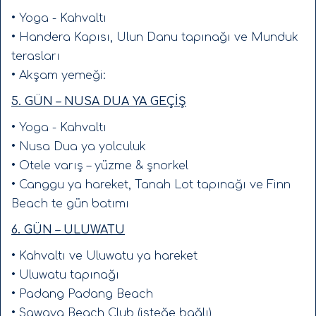
Ngurah Rai International Airport
(DPS)
• Yoga - Kahvaltı
Havalimanında sizi özel transfer aracımız
• Handera Kapısı, Ulun Danu tapınağı ve Munduk
karşılıyor.
terasları
• Akşam yemeği:
İsminiz listede, her şey planlı, her şey güvenli.
5. GÜN – NUSA DUA YA GEÇİŞ
💎
Bu Yolculuk Kimin İçin?
• Yoga - Kahvaltı
• Sıradan tatillerden sıkılanlar
• Nusa Dua ya yolculuk
• Yoga pratiğini derinleştirmek isteyenler
• Otele varış – yüzme & şnorkel
• Hem konfor hem doğa isteyenler
• Canggu ya hareket, Tanah Lot tapınağı ve Finn
Beach te gün batımı
• Spiritüel ama ayakları yere basan bir deneyim
arayanlar
6. GÜN – ULUWATU
• Kaliteli ve bilinçli bir grupla seyahat etmek
• Kahvaltı ve Uluwatu ya hareket
isteyenler
• Uluwatu tapınağı
• Padang Padang Beach
Bu bir tur değil.
• Sawaya Beach Club (isteğe bağlı)