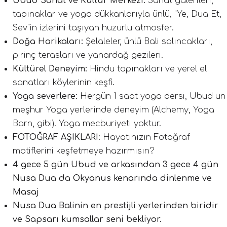
Ubud Sanat ve Kültür Merkezi:
Sanat galerileri,
tapınaklar ve yoga dükkanlarıyla ünlü, "Ye, Dua Et,
Sev"in izlerini taşıyan huzurlu atmosfer.
Doğa Harikaları:
Şelaleler, ünlü Bali salıncakları,
pirinç terasları ve yanardağ gezileri.
Kültürel Deneyim:
Hindu tapınakları ve yerel el
sanatları köylerinin keşfi.
Yoga severlere:
Hergün 1 saat yoga dersi, Ubud un
meşhur Yoga yerlerinde deneyim (Alchemy, Yoga
Barn, gibi). Yoga mecburiyeti yoktur.
FOTOĞRAF AŞIKLARI
: Hayatınızın Fotoğraf
motiflerini keşfetmeye hazırmısın?
4 gece 5 gün Ubud ve arkasından 3 gece 4 gün
Nusa Dua da Okyanus kenarında dinlenme ve
Masaj
Nusa Dua Balinin en prestijli yerlerinden biridir
ve Sapsarı kumsallar seni bekliyor.