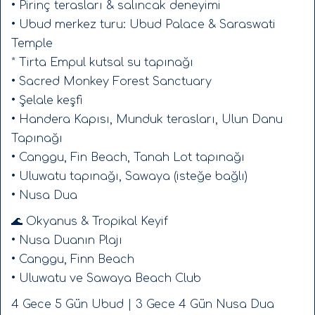
• Pirinç terasları & salıncak deneyimi
• Ubud merkez turu: Ubud Palace & Saraswati
Doğanın içinde, pirinç teraslarının arasında
Temple
uyanır…
* Tirta Empul kutsal su tapınağı
Okyanus kenarında nefes alır…
• Sacred Monkey Forest Sanctuary
Volkanların enerjisiyle meditasyon yaparsın.
• Şelale keşfi
• Handera Kapısı, Munduk terasları, Ulun Danu
Ve bunu, aynı frekansta bir grupla paylaşırsın.
Tapınağı
🏡
Konfor & Doğanın Dengesi
• Canggu, Fin Beach, Tanah Lot tapınağı
🌿
Ubud – 4 Gece
• Uluwatu tapınağı, Sawaya (isteğe bağlı)
• Nusa Dua
Nehir kenarında, Kajeng pirinç teraslarının yanı
başında sağlıklı yaşam konseptli özel resort.
🌊 Okyanus & Tropikal Keyif
• Nusa Duanın Plajı
Ubud merkeze 5 dakika yürüyüş mesafesinde ama
• Canggu, Finn Beach
doğanın tam kalbinde.
• Uluwatu ve Sawaya Beach Club
🌊
Nusa Dua – 3 Gece
4 Gece 5 Gün Ubud | 3 Gece 4 Gün Nusa Dua