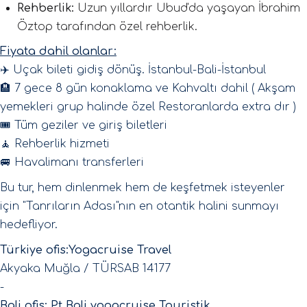
Rehberlik:
Uzun yıllardır Ubud'da yaşayan İbrahim
Öztop tarafından özel rehberlik.
Fiyata dahil olanlar:
✈️ Uçak bileti gidiş dönüş. İstanbul-Bali-İstanbul
🏨 7 gece 8 gün konaklama ve Kahvaltı dahil ( Akşam
yemekleri grup halinde özel Restoranlarda extra dır )
🎟️ Tüm geziler ve giriş biletleri
🧘 Rehberlik hizmeti
🚐 Havalimanı transferleri
Bu tur, hem dinlenmek hem de keşfetmek isteyenler
için "Tanrıların Adası"nın en otantik halini sunmayı
hedefliyor.
Türkiye ofis:Yogacruise Travel
Akyaka Muğla / TÜRSAB 14177
-
Bali ofis: Pt Bali yogacruise Touristik